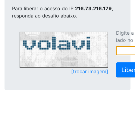
Para liberar o acesso
do IP
216.73.216.179
,
responda ao desafio abaixo.
Digite 
lado no
[trocar imagem]