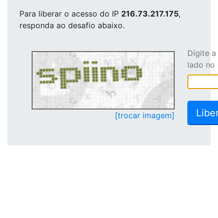
Para liberar o acesso
do IP
216.73.217.175
,
responda ao desafio abaixo.
Digite 
lado no
[trocar imagem]