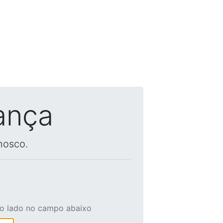
ança
nosco.
ao lado no campo abaixo