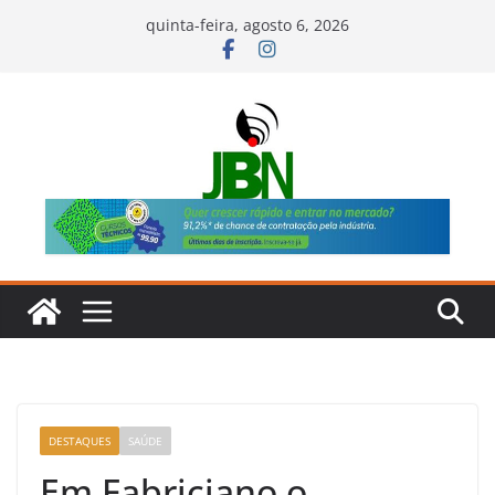
Pular
quinta-feira, agosto 6, 2026
para
o
conteúdo
DESTAQUES
SAÚDE
Em Fabriciano o