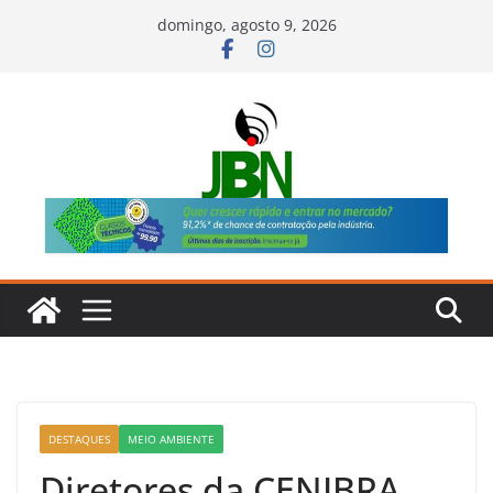
Pular
domingo, agosto 9, 2026
para
o
conteúdo
DESTAQUES
MEIO AMBIENTE
Diretores da CENIBRA