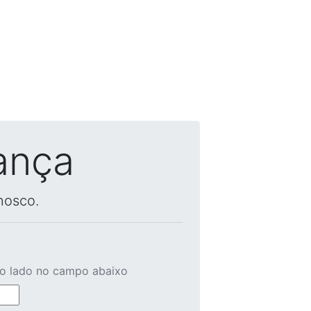
ança
nosco.
ao lado no campo abaixo