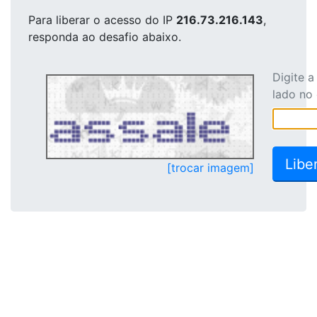
Para liberar o acesso
do IP
216.73.216.143
,
responda ao desafio abaixo.
Digite 
lado no
[trocar imagem]