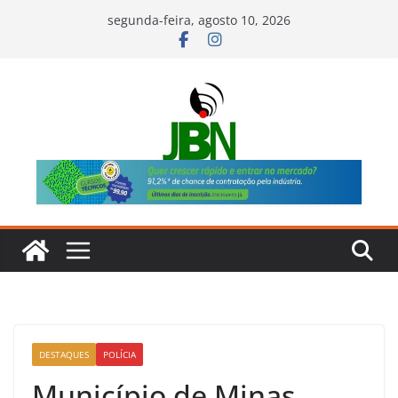
Pular
segunda-feira, agosto 10, 2026
para
o
conteúdo
DESTAQUES
POLÍCIA
Município de Minas