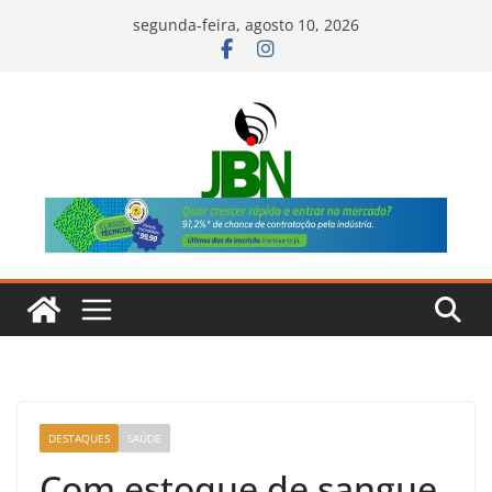
Pular
segunda-feira, agosto 10, 2026
para
o
conteúdo
DESTAQUES
SAÚDE
Com estoque de sangue