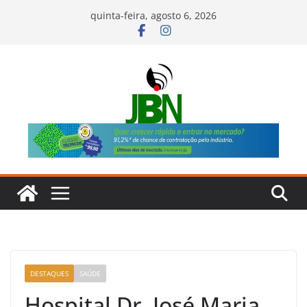
Pular
quinta-feira, agosto 6, 2026
para
o
conteúdo
DESTAQUES
SAÚDE
Hospital Dr. José Maria