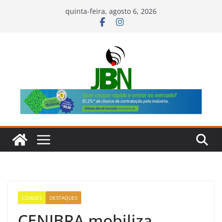
Pular
quinta-feira, agosto 6, 2026
para
o
conteúdo
CIDADES
DESTAQUES
CENIBRA mobiliza