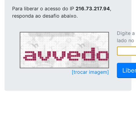
Para liberar o acesso
do IP
216.73.217.94
,
responda ao desafio abaixo.
Digite 
lado no
[trocar imagem]