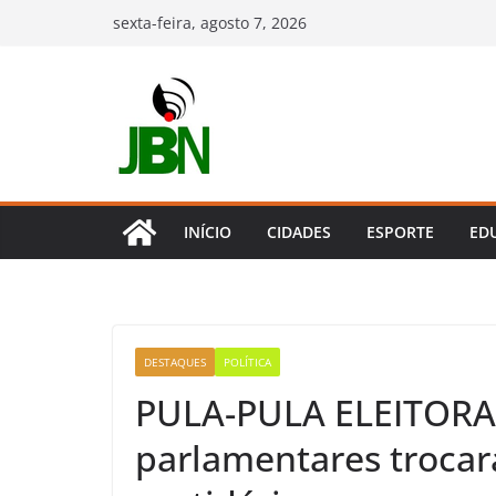
Pular
sexta-feira, agosto 7, 2026
para
o
conteúdo
INÍCIO
CIDADES
ESPORTE
ED
DESTAQUES
POLÍTICA
PULA-PULA ELEITORAL
parlamentares trocar