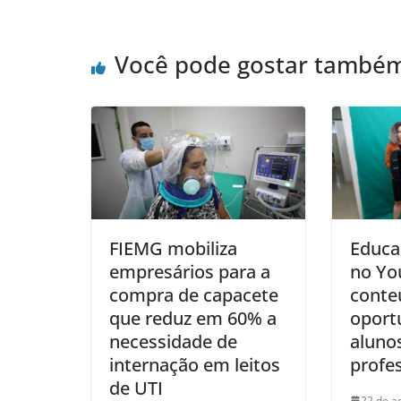
Você pode gostar també
FIEMG mobiliza
Educa
empresários para a
no Yo
compra de capacete
conte
que reduz em 60% a
oport
necessidade de
alunos
internação em leitos
profe
de UTI
22 de a