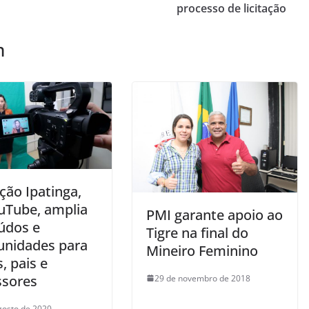
processo de licitação
m
ção Ipatinga,
uTube, amplia
PMI garante apoio ao
údos e
Tigre na final do
unidades para
Mineiro Feminino
, pais e
ssores
29 de novembro de 2018
gosto de 2020