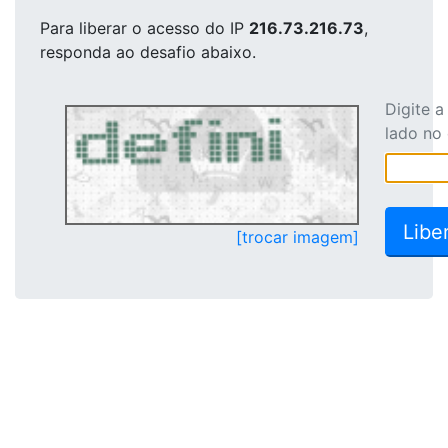
Para liberar o acesso
do IP
216.73.216.73
,
responda ao desafio abaixo.
Digite 
lado no
[trocar imagem]