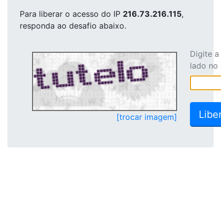
Para liberar o acesso
do IP
216.73.216.115
,
responda ao desafio abaixo.
Digite 
lado no
[trocar imagem]