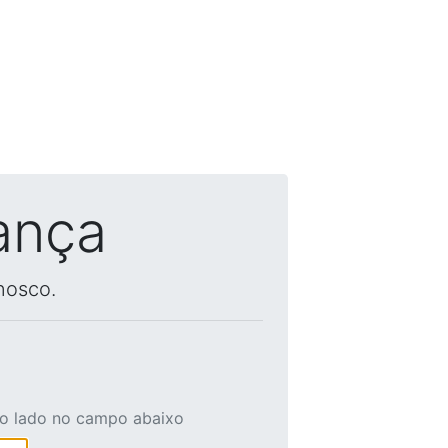
ança
nosco.
ao lado no campo abaixo