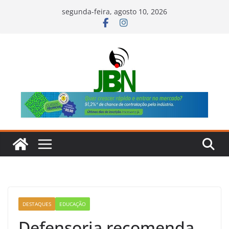
Pular
segunda-feira, agosto 10, 2026
para
o
conteúdo
DESTAQUES
EDUCAÇÃO
Defensoria recomenda