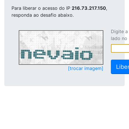
Para liberar o acesso
do IP
216.73.217.150
,
responda ao desafio abaixo.
Digite 
lado no
[trocar imagem]