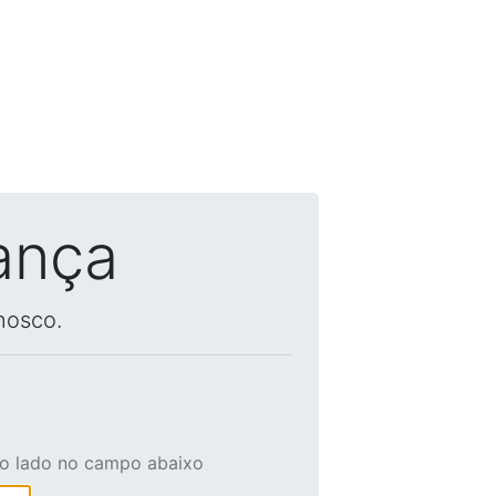
ança
nosco.
ao lado no campo abaixo