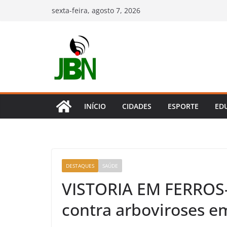
Pular
sexta-feira, agosto 7, 2026
para
o
conteúdo
INÍCIO
CIDADES
ESPORTE
ED
DESTAQUES
SAÚDE
VISTORIA EM FERROS-
contra arboviroses e