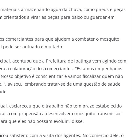
s materiais armazenando água da chuva, como pneus e peças
m orientados a virar as peças para baixo ou guardar em
ar os comerciantes para que ajudem a combater o mosquito
i pode ser autuado e multado.
nicipal, acentuou que a Prefeitura de Ipatinga vem agindo com
pera a colaboração dos comerciantes. “Estamos empenhados
Nosso objetivo é conscientizar e vamos fiscalizar quem não
. ”, avisou, lembrando tratar-se de uma questão de saúde
ade.
ual, esclareceu que o trabalho não tem prazo estabelecido
 locais com propensão a desenvolver o mosquito transmissor
ara que eles não possam evoluir”, disse.
cou satisfeito com a visita dos agentes. No comércio dele, o