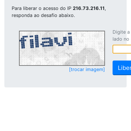
Para liberar o acesso
do IP
216.73.216.11
,
responda ao desafio abaixo.
Digite 
lado no
[trocar imagem]