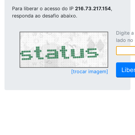
Para liberar o acesso
do IP
216.73.217.154
,
responda ao desafio abaixo.
Digite 
lado no
[trocar imagem]