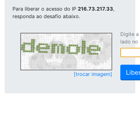
Para liberar o acesso
do IP
216.73.217.33
,
responda ao desafio abaixo.
Digite 
lado no
[trocar imagem]