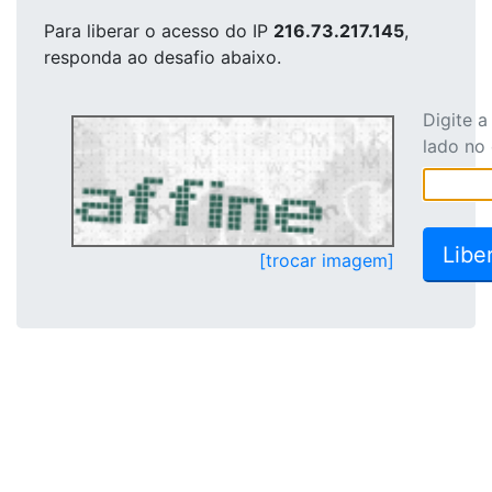
Para liberar o acesso
do IP
216.73.217.145
,
responda ao desafio abaixo.
Digite 
lado no
[trocar imagem]