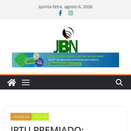
Pular
quinta-feira, agosto 6, 2026
para
o
conteúdo
DESTAQUES
POLÍTICA
IPTU PREMIADO: