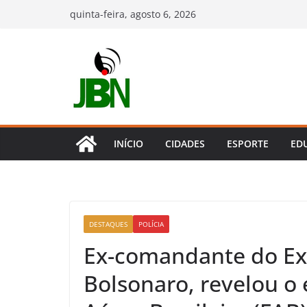
Pular
quinta-feira, agosto 6, 2026
para
o
conteúdo
INÍCIO
CIDADES
ESPORTE
ED
DESTAQUES
POLÍCIA
Ex-comandante do Ex
Bolsonaro, revelou o