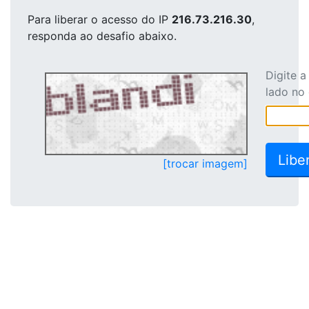
Para liberar o acesso
do IP
216.73.216.30
,
responda ao desafio abaixo.
Digite 
lado no
[trocar imagem]