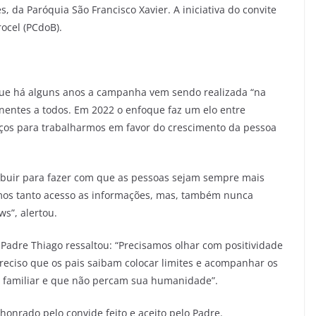
, da Paróquia São Francisco Xavier. A iniciativa do convite
ocel (PCdoB).
que há alguns anos a campanha vem sendo realizada “na
nentes a todos. Em 2022 o enfoque faz um elo entre
rços para trabalharmos em favor do crescimento da pessoa
ibuir para fazer com que as pessoas sejam sempre mais
mos tanto acesso as informações, mas, também nunca
s”, alertou.
adre Thiago ressaltou: “Precisamos olhar com positividade
reciso que os pais saibam colocar limites e acompanhar os
io familiar e que não percam sua humanidade”.
 honrado pelo convide feito e aceito pelo Padre.