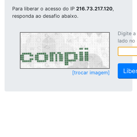
Para liberar o acesso
do IP
216.73.217.120
,
responda ao desafio abaixo.
Digite 
lado no
[trocar imagem]