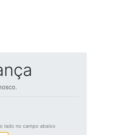
ança
nosco.
ao lado no campo abaixo