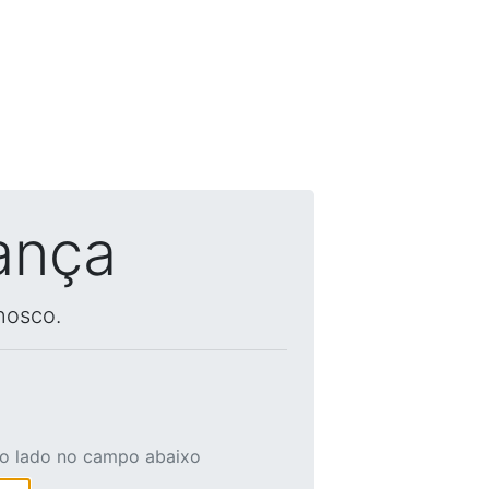
ança
nosco.
ao lado no campo abaixo