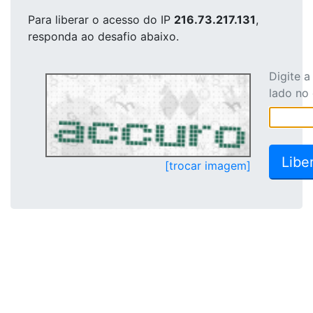
Para liberar o acesso
do IP
216.73.217.131
,
responda ao desafio abaixo.
Digite 
lado no
[trocar imagem]