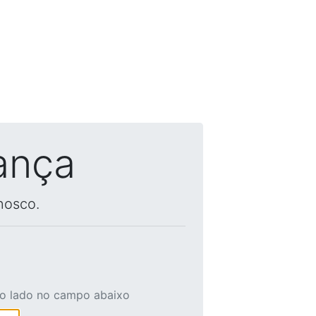
ança
nosco.
ao lado no campo abaixo