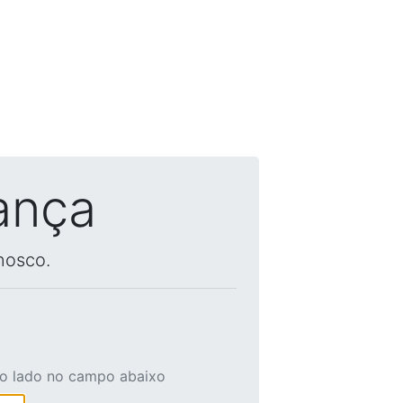
ança
nosco.
ao lado no campo abaixo