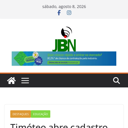
Pular
sábado, agosto 8, 2026
para
o
conteúdo
DESTAQUES
EDUCAÇÃO
Timóteo abre cadastro