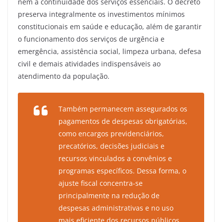
nem a continuidade dos serviços essenciais. O decreto
preserva integralmente os investimentos mínimos
constitucionais em saúde e educação, além de garantir
o funcionamento dos serviços de urgência e
emergência, assistência social, limpeza urbana, defesa
civil e demais atividades indispensáveis ao
atendimento da população.
Também permanecem assegurados os
pagamentos de despesas obrigatórias,
como encargos previdenciários,
precatórios, decisões judiciais e
recursos vinculados a convênios e
programas específicos. Dessa forma, o
ajuste fiscal concentra-se
principalmente na redução de
despesas administrativas e no uso
mais eficiente dos recursos públicos,