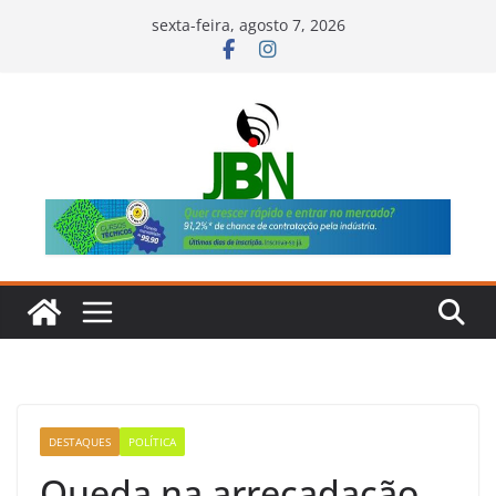
Pular
sexta-feira, agosto 7, 2026
para
o
conteúdo
DESTAQUES
POLÍTICA
Queda na arrecadação