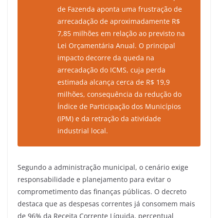
de Fazenda aponta uma frustração de
arrecadação de aproximadamente R$
7,85 milhões em relação ao previsto na
Lei Orçamentária Anual. O principal
impacto decorre da queda na
arrecadação do ICMS, cuja perda
estimada alcança cerca de R$ 19,9
milhões, consequência da redução do
Índice de Participação dos Municípios
(IPM) e da retração da atividade
industrial local.
Segundo a administração municipal, o cenário exige
responsabilidade e planejamento para evitar o
comprometimento das finanças públicas. O decreto
destaca que as despesas correntes já consomem mais
de 96% da Receita Corrente Líquida, percentual