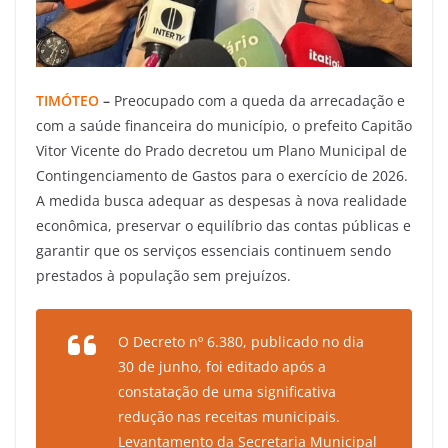
TIMÓTEO
–
Preocupado com a queda da arrecadação e
com a saúde financeira do município, o prefeito Capitão
Vitor Vicente do Prado decretou um Plano Municipal de
Contingenciamento de Gastos para o exercício de 2026.
A medida busca adequar as despesas à nova realidade
econômica, preservar o equilíbrio das contas públicas e
garantir que os serviços essenciais continuem sendo
prestados à população sem prejuízos.
O Decreto nº 6.380, publicado no dia
30 de junho, foi editado após a
constatação de uma significativa
redução nas receitas municipais.
Levantamento da Secretaria Municipal