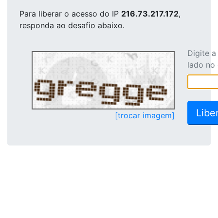
Para liberar o acesso
do IP
216.73.217.172
,
responda ao desafio abaixo.
Digite 
lado no
[trocar imagem]