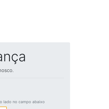
ança
nosco.
ao lado no campo abaixo