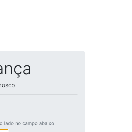
ança
nosco.
ao lado no campo abaixo