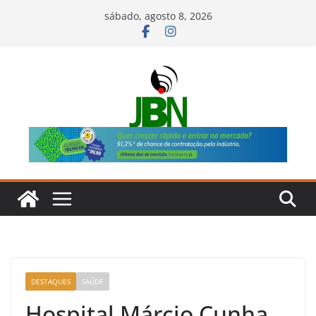
Pular
sábado, agosto 8, 2026
para
o
conteúdo
DESTAQUES
SAÚDE
Hospital Márcio Cunha