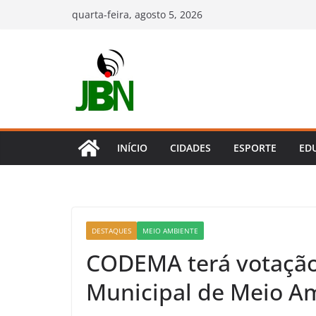
Pular
quarta-feira, agosto 5, 2026
para
o
conteúdo
INÍCIO
CIDADES
ESPORTE
ED
DESTAQUES
MEIO AMBIENTE
CODEMA terá votação
Municipal de Meio A