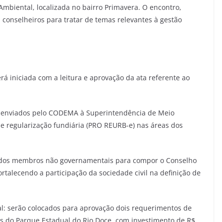
 Ambiental, localizada no bairro Primavera. O encontro,
 conselheiros para tratar de temas relevantes à gestão
rá iniciada com a leitura e aprovação da ata referente ao
os enviados pelo CODEMA à Superintendência de Meio
 regularização fundiária (PRO REURB-e) nas áreas dos
ha dos membros não governamentais para compor o Conselho
talecendo a participação da sociedade civil na definição de
l: serão colocados para aprovação dois requerimentos de
s do Parque Estadual do Rio Doce, com investimento de R$