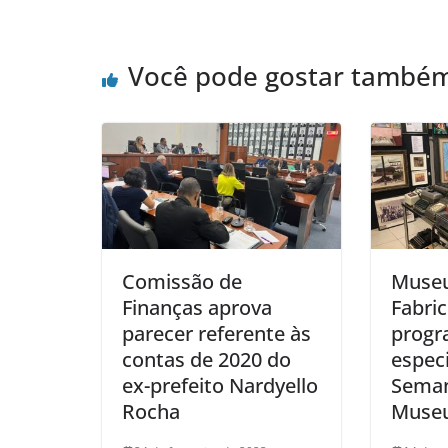
Você pode gostar també
Comissão de
Museu
Finanças aprova
Fabric
parecer referente às
progr
contas de 2020 do
especi
ex-prefeito Nardyello
Seman
Rocha
Muse