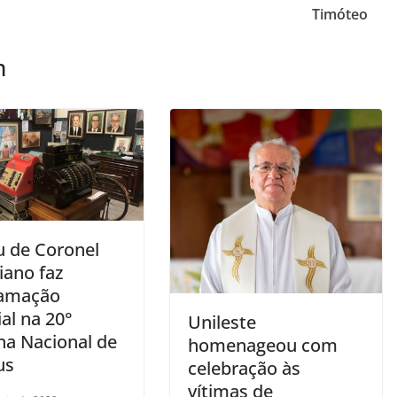
Timóteo
m
 de Coronel
iano faz
amação
al na 20°
Unileste
a Nacional de
homenageou com
us
celebração às
vítimas de