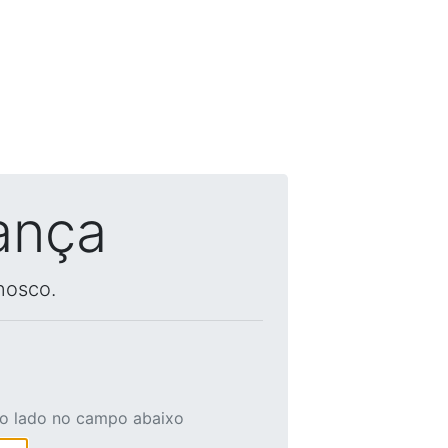
ança
nosco.
ao lado no campo abaixo