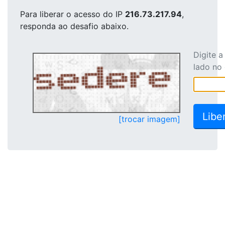
Para liberar o acesso
do IP
216.73.217.94
,
responda ao desafio abaixo.
Digite 
lado no
[trocar imagem]