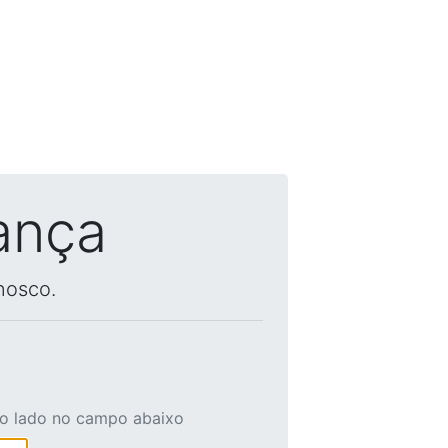
ança
nosco.
ao lado no campo abaixo