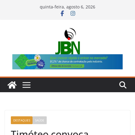
Pular
quinta-feira, agosto 6, 2026
para
o
conteúdo
DESTAQUES
SAÚDE
Timóteo convoca