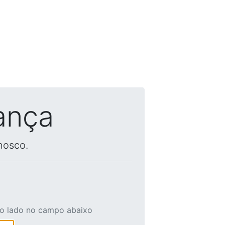
ança
nosco.
ao lado no campo abaixo