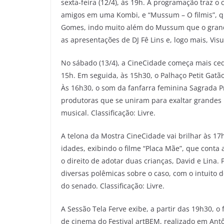
sexta-feira (12/4), às 19h. A programação traz 
amigos em uma Kombi, e “Mussum – O filmis”, qu
Gomes, indo muito além do Mussum que o grand
as apresentações de DJ Fê Lins e, logo mais, Visu
No sábado (13/4), a CineCidade começa mais ced
15h. Em seguida, às 15h30, o Palhaço Petit Gatão 
Às 16h30, o som da fanfarra feminina Sagrada P
produtoras que se uniram para exaltar grandes í
musical. Classificação: Livre.
A telona da Mostra CineCidade vai brilhar às 17
idades, exibindo o filme “Placa Mãe”, que conta
o direito de adotar duas crianças, David e Lina. P
diversas polêmicas sobre o caso, com o intuito
do senado. Classificação: Livre.
A Sessão Tela Ferve exibe, a partir das 19h30, 
de cinema do Festival artBEM, realizado em Antô