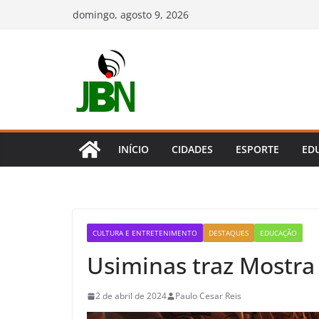
Pular
domingo, agosto 9, 2026
para
o
conteúdo
INÍCIO
CIDADES
ESPORTE
ED
CULTURA E ENTRETENIMENTO
DESTAQUES
EDUCAÇÃO
Usiminas traz Mostra
2 de abril de 2024
Paulo Cesar Reis