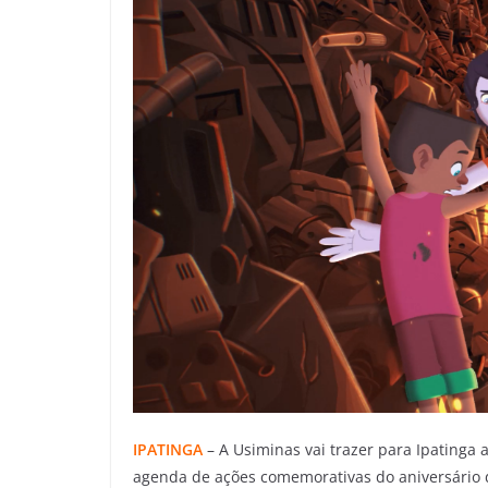
IPATINGA
– A Usiminas vai trazer para Ipatinga 
agenda de ações comemorativas do aniversário 