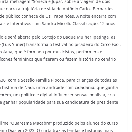
o curta-metragem “Soneca e Jupa”, sobre a viagem de dois
e narra a trajetória de vida de Antônio Carlos Bernardes
e público conhece de Os Trapalhões. A noite encerra com
ais e Interativos com Sandro Micolli. Classificação: 12 anos
o e será aberta pelo Cortejo do Baque Mulher Ipatinga, às
(Luis Yuner) transforma o festival no picadeiro do Circo Fool.
rofana, que é formada por musicistas, performers e
cones femininos que fizeram ou fazem história no cenário
h30, com a Sessão Família Pipoca, para crianças de todas as
 a história de Nadi, uma andróide com cidadania, que ganha
orém, um político e digital influencer sensacionalista, cria
 de ganhar popularidade para sua candidatura de presidente
o filme “Quaresma Macabra” produzido pelos alunos do curso
nio Dias em 2023. O curta traz as lendas e histórias mais