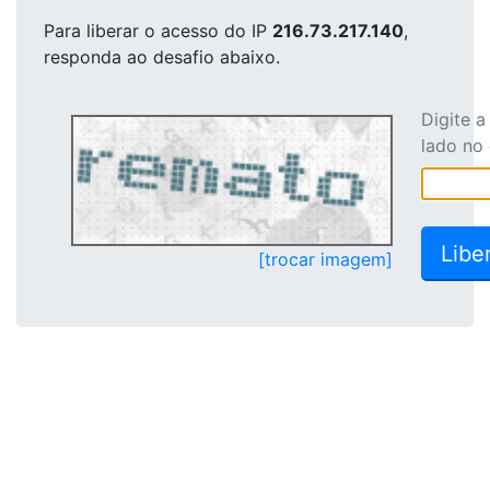
Para liberar o acesso
do IP
216.73.217.140
,
responda ao desafio abaixo.
Digite 
lado no
[trocar imagem]