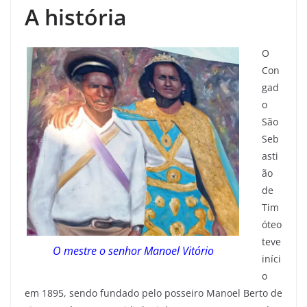
A história
O
Con
gad
o
São
Seb
asti
ão
de
Tim
óteo
teve
O mestre o senhor Manoel Vitório
iníci
o
em 1895, sendo fundado pelo posseiro Manoel Berto de