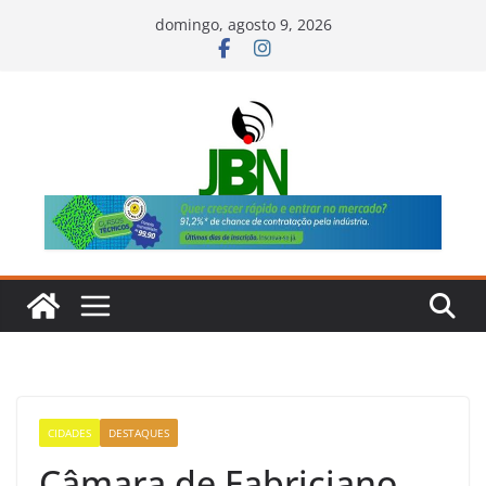
Pular
domingo, agosto 9, 2026
para
o
conteúdo
CIDADES
DESTAQUES
Câmara de Fabriciano